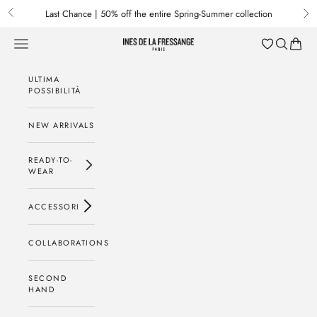
Passa al contenuto
Last Chance | 50% off the entire Spring-Summer collection
Previous
Nex
Menu
Cerca
Baske
Ines de la Fressange Paris
ULTIMA
POSSIBILITÀ
NEW ARRIVALS
READY-TO-
WEAR
ACCESSORI
COLLABORATIONS
SECOND
HAND