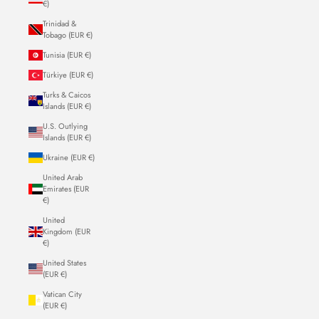
€)
Trinidad &
Tobago (EUR €)
Tunisia (EUR €)
Türkiye (EUR €)
Turks & Caicos
Islands (EUR €)
U.S. Outlying
Islands (EUR €)
Ukraine (EUR €)
United Arab
Emirates (EUR
€)
United
Kingdom (EUR
€)
United States
(EUR €)
Vatican City
(EUR €)