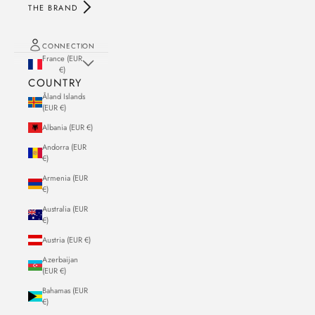
THE BRAND
CONNECTION
France (EUR
€)
COUNTRY
Åland Islands
(EUR €)
Albania (EUR €)
Andorra (EUR
€)
Armenia (EUR
€)
Australia (EUR
€)
Austria (EUR €)
Azerbaijan
(EUR €)
Bahamas (EUR
€)