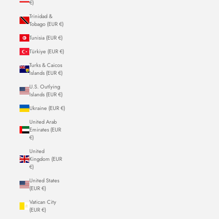
€)
Trinidad &
Tobago (EUR €)
Tunisia (EUR €)
Türkiye (EUR €)
Turks & Caicos
Islands (EUR €)
U.S. Outlying
Islands (EUR €)
Ukraine (EUR €)
United Arab
Emirates (EUR
€)
United
Kingdom (EUR
€)
United States
(EUR €)
Vatican City
(EUR €)