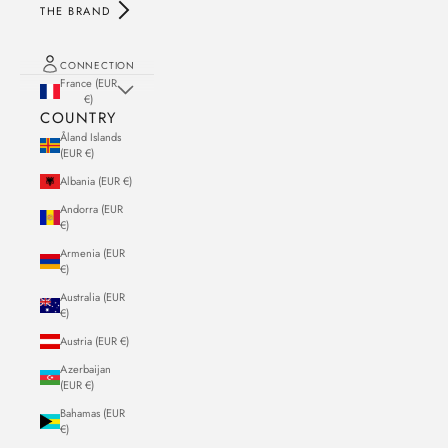
THE BRAND
CONNECTION
France (EUR
€)
COUNTRY
Åland Islands
(EUR €)
Albania (EUR €)
Andorra (EUR
€)
Armenia (EUR
€)
Australia (EUR
€)
Austria (EUR €)
Azerbaijan
(EUR €)
Bahamas (EUR
€)