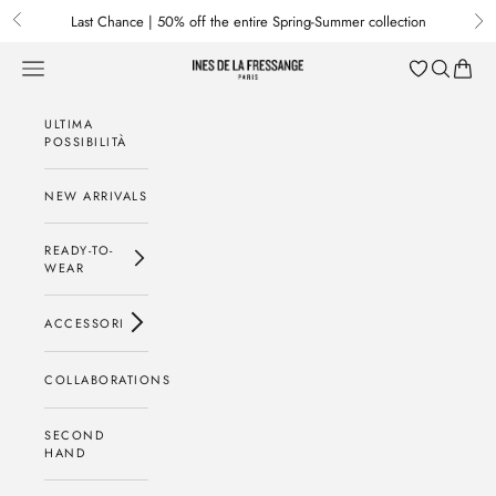
Passa al contenuto
Last Chance | 50% off the entire Spring-Summer collection
Previous
Nex
Menu
Cerca
Baske
Ines de la Fressange Paris
ULTIMA
POSSIBILITÀ
NEW ARRIVALS
READY-TO-
WEAR
ACCESSORI
COLLABORATIONS
SECOND
HAND